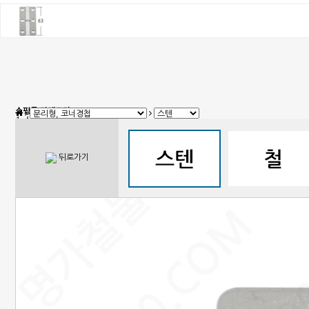
쇼핑몰 카테고리
1. 신상품
2. 손잡이
3. 핸들(푸쉬), 캠록, 키
4. 밀폐손잡이(냉장고)
뒤로가기
5. 원형핸들, 노브, 손잡이볼트
6. 경첩
7. 문부속, 탑차부속, 화장실부속
8. 오도시 랏지, 걸고리, 자물통
9. 매미고리, 클램프, 토글 클램프
10. 자석, 빠찌링, 래치
11. 쇼바, 수데
12. 패킹, 고무발, 구멍마개, 범폰
13. 조절좌
14. 레일, 포켓, 접이식 도어 부속
15. 캐스터(바퀴), 로라,다리
16. 와이어, 링고리,각종걸이
17. 선반대, 꺽쇠
18. 환기창, 우편함
19. 스텐파이프 부속, 유리부속