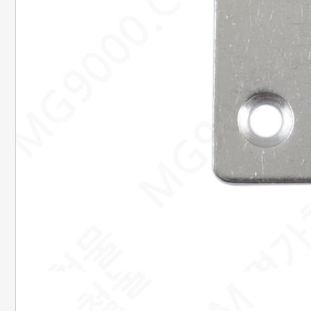
은행정보
국민 : 473601-04-101267
명정민
농협 : 1185-12-042360
명정민
근무시간안내
평일 : 08:00 ~ 18:00
택배마감안내
[대한통운] 평일 : 09:00 ~ 16:00
4시이전 당일 출고됩니다.
당일출고 안될 경우 연락 후 출고됩니다.
배송기간은 결제완료 후 2~7일
이내에 배송됩니다.