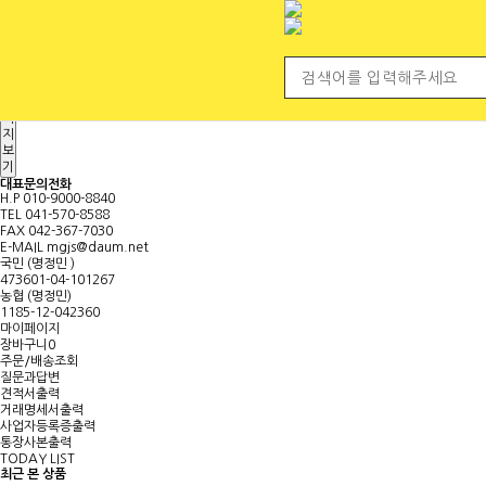
전체 카테고리
<
마
이
페
이
지
보
기
대표문의전화
H.P
010-9000-8840
TEL
041-570-8588
FAX
042-367-7030
E-MAIL
mgjs@daum.net
국민 (명정민 )
473601-04-101267
농협 (명정민)
1185-12-042360
마이페이지
장바구니
0
주문/배송조회
질문과답변
견적서출력
거래명세서출력
사업자등록증출력
통장사본출력
TODAY LIST
최근 본 상품