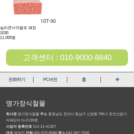
실리콘사각발포 패킹
1030
11,000원
고객센터 : 010-9000-8840
전화하기
PC버전
홈
명가장식철물
회사명
명가장식철물
주소
충청남도 천안시 동남구 신방동 784-1 천안산업기
자재단지 아-2139호
사업자 등록번호
312-21-41307
대표
명정민
전화
041-570-8588
팩스
042-367-7030