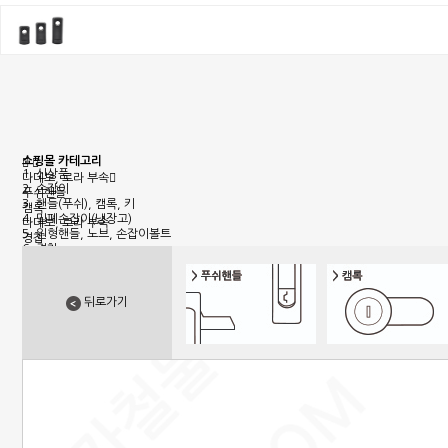
쇼핑몰 카테고리
1. 신상품
다데보, 로라 부속
2. 손잡이
푸쉬핸들
3. 핸들(푸쉬), 캠록, 키
캠록
4. 밀폐손잡이(냉장고)
다데보, 로라 부속
5. 원형핸들, 노브, 손잡이볼트
경첩
6. 경첩
7. 문부속, 탑차부속, 화장실부속
8. 오도시 랏지, 걸고리, 자물통
9. 매미고리, 클램프, 토글 클램프
뒤로가기
10. 자석, 빠찌링, 래치
11. 쇼바, 수데
12. 패킹, 고무발, 구멍마개, 범폰
13. 조절좌
14. 레일, 포켓, 접이식 도어 부속
15. 캐스터(바퀴), 로라,다리
16. 와이어, 링고리,각종걸이
17. 선반대, 꺽쇠
18. 환기창, 우편함
19. 스텐파이프 부속, 유리부속