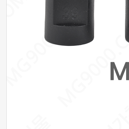
은행정보
국민 : 473601-04-101267
명정민
농협 : 1185-12-042360
명정민
근무시간안내
평일 : 08:00 ~ 18:00
택배마감안내
[대한통운] 평일 : 09:00 ~ 16:00
4시이전 당일 출고됩니다.
당일출고 안될 경우 연락 후 출고됩니다.
배송기간은 결제완료 후 2~7일
이내에 배송됩니다.