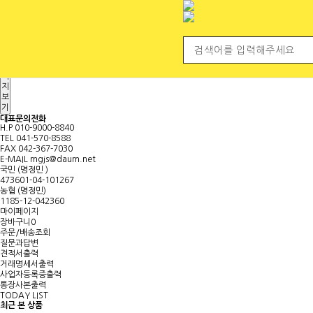
전체 카테고리
<
마
이
페
이
지
보
기
대표문의전화
H.P
010-9000-8840
TEL
041-570-8588
FAX
042-367-7030
E-MAIL
mgjs@daum.net
국민 (명정민 )
473601-04-101267
농협 (명정민)
1185-12-042360
마이페이지
장바구니
0
주문/배송조회
질문과답변
견적서출력
거래명세서출력
사업자등록증출력
통장사본출력
TODAY LIST
최근 본 상품