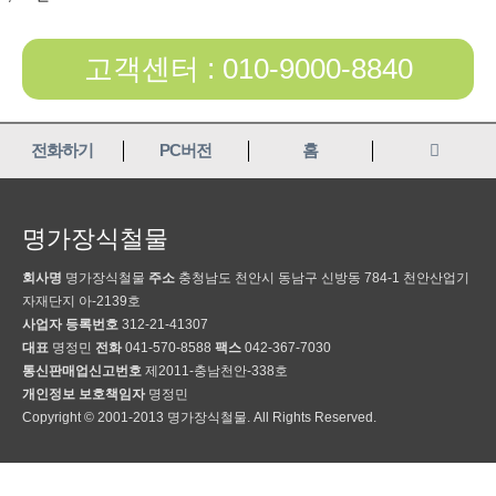
고객센터 : 010-9000-8840
전화하기
PC버전
홈
명가장식철물
회사명
명가장식철물
주소
충청남도 천안시 동남구 신방동 784-1 천안산업기
자재단지 아-2139호
사업자 등록번호
312-21-41307
대표
명정민
전화
041-570-8588
팩스
042-367-7030
통신판매업신고번호
제2011-충남천안-338호
개인정보 보호책임자
명정민
Copyright © 2001-2013 명가장식철물. All Rights Reserved.