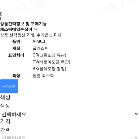
상품간략정보 및 구매기능
캐스팅매입손잡이 대
상품 선택옵션 2 개, 추가옵션 0 개
품번
A-MC3
재질
플라스틱
표면처리
CR(크롬도금.유광)
CV(베로아도금.무광)
BK(블랙도장.검정)
특성
돌출 최소화
구매하기
색상
색상
가격
가격