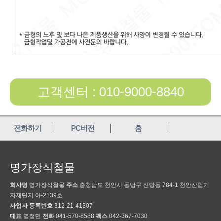
고객센터 : 010-9000-8840
전화하기
PC버전
홈
명가장식철물
회사명
명가장식철물
주소
충청남도 천안시 동남구 신방동 784-1 천안산업기
자재단지 아-2139호
사업자 등록번호
312-21-41307
대표
명정민
전화
041-570-8588
팩스
042-367-7030