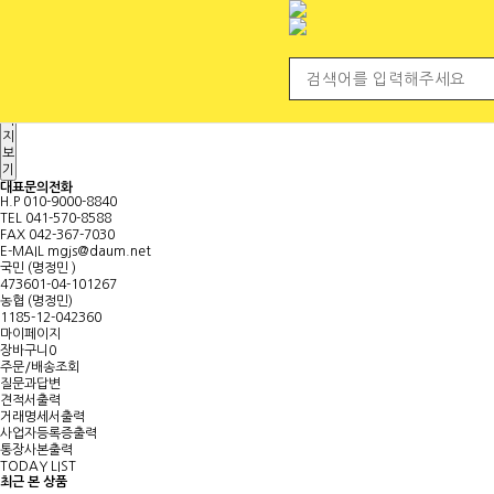
전체 카테고리
<
마
이
페
이
지
보
기
대표문의전화
H.P
010-9000-8840
TEL
041-570-8588
FAX
042-367-7030
E-MAIL
mgjs@daum.net
국민 (명정민 )
473601-04-101267
농협 (명정민)
1185-12-042360
마이페이지
장바구니
0
주문/배송조회
질문과답변
견적서출력
거래명세서출력
사업자등록증출력
통장사본출력
TODAY LIST
최근 본 상품