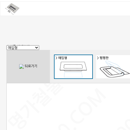
쇼핑몰 카테고리
1. 신상품
2. 손잡이
3. 핸들(푸쉬), 캠록, 키
4. 밀폐손잡이(냉장고)
뒤로가기
5. 원형핸들, 노브, 손잡이볼트
6. 경첩
7. 문부속, 탑차부속, 화장실부속
8. 오도시 랏지, 걸고리, 자물통
9. 매미고리, 클램프, 토글 클램프
10. 자석, 빠찌링, 래치
11. 쇼바, 수데
12. 패킹, 고무발, 구멍마개, 범폰
13. 조절좌
14. 레일, 포켓, 접이식 도어 부속
15. 캐스터(바퀴), 로라,다리
16. 와이어, 링고리,각종걸이
17. 선반대, 꺽쇠
18. 환기창, 우편함
19. 스텐파이프 부속, 유리부속