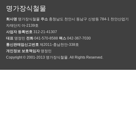
명가장식철물
회사명
명가장식철물
주소
충청남도 천안시 동남구 신방동 784-1 천안산업기
자재단지 아-2139호
사업자 등록번호
312-21-41307
대표
명정민
전화
041-570-8588
팩스
042-367-7030
통신판매업신고번호
제2011-충남천안-338호
개인정보 보호책임자
명정민
Copyright © 2001-2013 명가장식철물. All Rights Reserved.