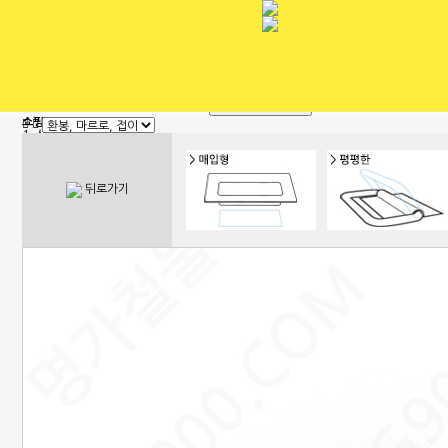
회원가입
로그인
전체 카테고리
쇼핑몰 카테고리
1. 신상품
2. 손잡이
3. 핸들(푸쉬), 캠록, 키
4. 밀폐손잡이(냉장고)
뒤로가기
5. 원형핸들, 노브, 손잡이볼트
6. 경첩
7. 문부속, 탑차부속, 화장실부속
8. 오도시 랏지, 걸고리, 자물통
9. 매미고리, 클램프, 토글 클램프
10. 자석, 빠찌링, 래치
11. 쇼바, 수데
12. 패킹, 고무발, 구멍마개, 범폰
13. 조절좌
14. 레일, 포켓, 접이식 도어 부속
15. 캐스터(바퀴), 로라,다리
16. 와이어, 링고리,각종걸이
17. 선반대, 꺽쇠
18. 환기창, 우편함
19. 스텐파이프 부속, 유리부속
20. 준비중페이지