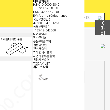
대표문의전화
H.P
010-9000-8840
TEL
041-570-8588
FAX
042-367-7030
E-MAIL
mgjs@daum.net
국민 (명정민 )
<
473601-04-101267
농협 (명정민)
마
1185-12-042360
이
마이페이지
장바구니
0
페
주문/배송조회
이
질문과답변
견적서출력
지
거래명세서출력
보
사업자등록증출력
기
통장사본출력
TODAY LIST
최근 본 상품