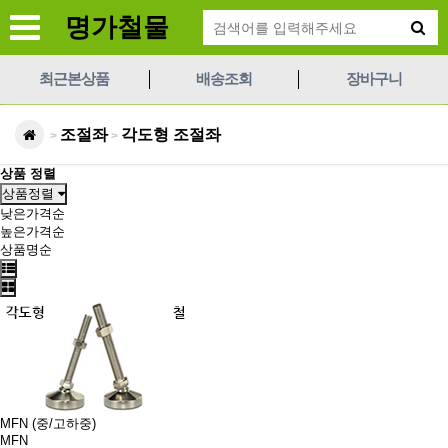
명가철물
최근본상품
배송조회
장바구니
조절좌
각도형 조절좌
>
>
상품 정렬
상품정렬
낮은가격순
높은가격순
상품명순
MFN (중/고하중)
MFN