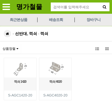
명가철물
최근본상품
배송조회
장바구니
선반대, 꺽쇠
꺽쇠
>
>
상품정렬
꺽쇠 1420
꺽쇠 4020
S-AGC1420-20
S-AGC4020-20