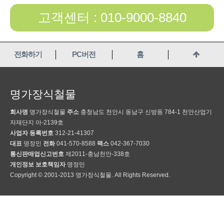
고객센터 : 010-9000-8840
전화하기
PC버전
홈
명가장식철물
회사명
명가장식철물
주소
충청남도 천안시 동남구 신방동 784-1 천안산업기
자재단지 아-2139호
사업자 등록번호
312-21-41307
대표
명정민
전화
041-570-8588
팩스
042-367-7030
통신판매업신고번호
제2011-충남천안-338호
개인정보 보호책임자
명정민
Copyright © 2001-2013 명가장식철물. All Rights Reserved.