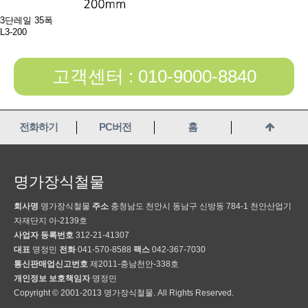
3단레일 35폭
L3-200
고객센터 : 010-9000-8840
전화하기
PC버전
홈
명가장식철물
회사명
명가장식철물
주소
충청남도 천안시 동남구 신방동 784-1 천안산업기
자재단지 아-2139호
사업자 등록번호
312-21-41307
대표
명정민
전화
041-570-8588
팩스
042-367-7030
통신판매업신고번호
제2011-충남천안-338호
개인정보 보호책임자
명정민
Copyright © 2001-2013 명가장식철물. All Rights Reserved.