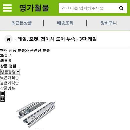
명가철물
최근본상품
배송조회
장바구니
레일, 포켓, 접이식 도어 부속
3단 레일
>
>
현재 상품 분류와 관련된 분류
35폭
7
45폭
9
상품 정렬
상품정렬
낮은가격순
높은가격순
상품명순