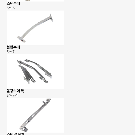
스텐수데
SY-6
볼왕수데
SY-7
볼왕수데 특
SY-7-1
스텐 조정기