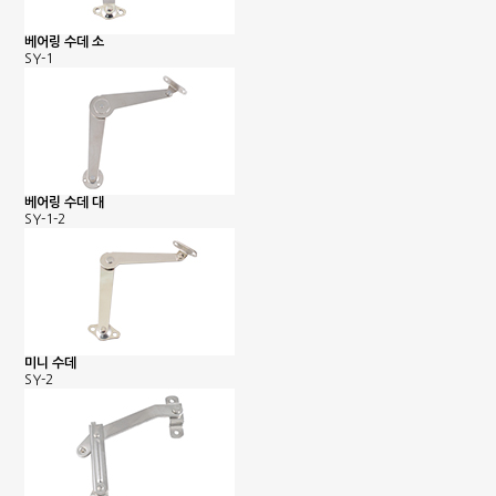
베어링 수데 소
SY-1
베어링 수데 대
SY-1-2
미니 수데
SY-2
은행정보
국민 : 473601-04-101267
명정민