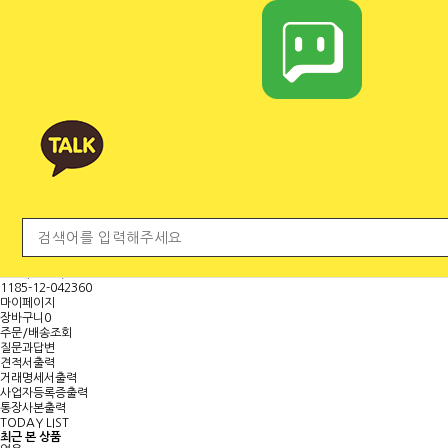
전체 카테고리
<
마
이
페
이
지
보
기
대표문의전화
H.P
010-9000-8840
TEL
041-570-8588
FAX
042-367-7030
E-MAIL
mgjs@daum.net
국민 (명정민 )
473601-04-101267
농협 (명정민)
1185-12-042360
마이페이지
장바구니
0
주문/배송조회
질문과답변
견적서출력
거래명세서출력
사업자등록증출력
통장사본출력
TODAY LIST
최근 본 상품