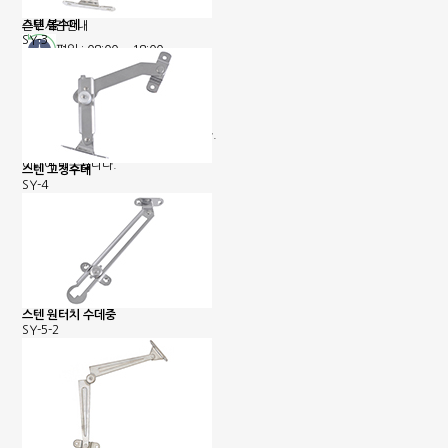
농협 : 1185-12-042360
명정민
스텐 볼수데
근무시간안내
SY-3
평일 : 08:00 ~ 18:00
택배마감안내
[대한통운] 평일 : 09:00 ~ 16:00
4시이전 당일 출고됩니다.
당일출고 안될 경우 연락 후 출고됩니다.
배송기간은 결제완료 후 2~7일
이내에 배송됩니다.
스텐 고정수데
SY-4
스텐 원터치 수데중
SY-5-2