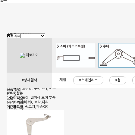
없음
쇼핑몰 카테고리
1. 신상품
2. 손잡이
3. 핸들(푸쉬), 캠록, 키
4. 밀폐손잡이(냉장고)
뒤로가기
5. 원형핸들, 노브, 손잡이볼트
6. 경첩
7. 문부속, 탑차부속, 화장실부속
8. 오도시 랏지, 걸고리, 자물통
9. 매미고리, 클램프, 토글 클램프
10. 자석, 빠찌링, 래치
재질
#상세검색
#스테인리스
#철
11. 쇼바, 수데
12. 패킹, 고무발, 구멍마개, 범폰
상품 정렬
13. 조절좌
판매많은순
14. 레일, 포켓, 접이식 도어 부속
낮은가격순
15. 캐스터(바퀴), 로라,다리
높은가격순
16. 와이어, 링고리,각종걸이
최근등록순
17. 선반대, 꺽쇠
18. 환기창, 우편함
19. 스텐파이프 부속, 유리부속
20. 준비중페이지