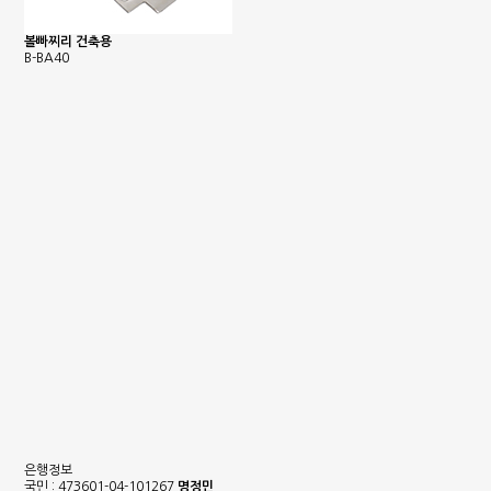
볼빠찌리 건축용
B-BA40
은행정보
국민 : 473601-04-101267
명정민