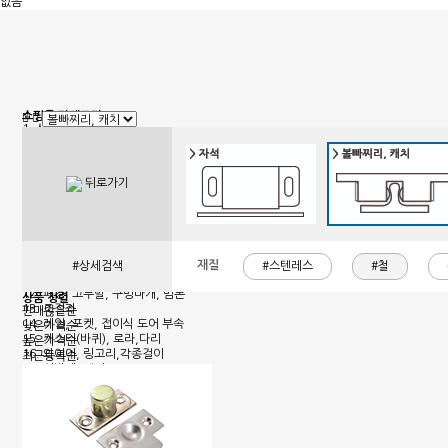
없음
쇼핑몰 카테고리
1. 신상품
2. 손잡이
3. 핸들(푸쉬), 캠록, 키
4. 밀폐손잡이(냉장고)
뒤로가기
5. 원형핸들, 노브, 손잡이볼트
6. 경첩
7. 문부속, 탑차부속, 화장실부속
8. 오도시 랏지, 걸고리, 자물통
9. 매미고리, 클램프, 토글 클램프
10. 자석, 빠찌링, 래치
재질
#상세검색
#스텐레스
#철
11. 쇼바, 수데
12. 패킹, 고무발, 구멍마개, 범폰
상품 정렬
13. 조절좌
판매많은순
14. 레일, 포켓, 접이식 도어 부속
낮은가격순
15. 캐스터(바퀴), 로라,다리
높은가격순
16. 와이어, 링고리,각종걸이
최근등록순
17. 선반대, 꺽쇠
18. 환기창, 우편함
19. 스텐파이프 부속, 유리부속
20. 준비중페이지