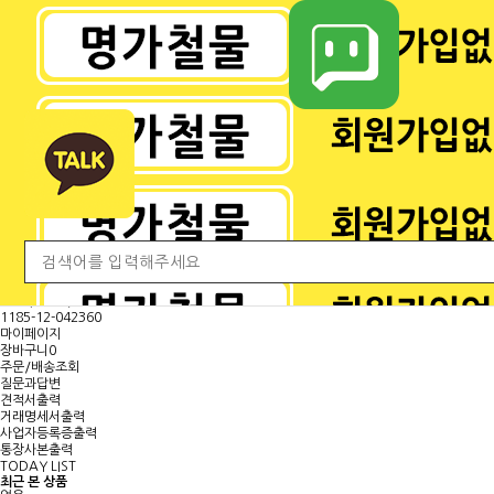
전체 카테고리
<
마
이
페
이
지
보
기
대표문의전화
H.P
010-9000-8840
TEL
041-570-8588
FAX
042-367-7030
E-MAIL
mgjs@daum.net
국민 (명정민 )
473601-04-101267
농협 (명정민)
1185-12-042360
마이페이지
장바구니
0
주문/배송조회
질문과답변
견적서출력
거래명세서출력
사업자등록증출력
통장사본출력
TODAY LIST
최근 본 상품