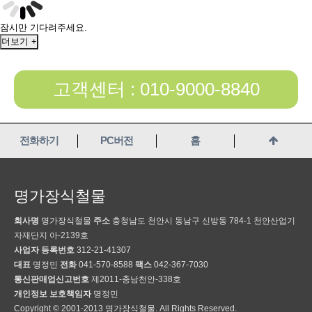
잠시만 기다려주세요.
더보기 +
고객센터 : 010-9000-8840
전화하기
PC버전
홈
명가장식철물
회사명
명가장식철물
주소
충청남도 천안시 동남구 신방동 784-1 천안산업기
자재단지 아-2139호
사업자 등록번호
312-21-41307
대표
명정민
전화
041-570-8588
팩스
042-367-7030
통신판매업신고번호
제2011-충남천안-338호
개인정보 보호책임자
명정민
Copyright © 2001-2013 명가장식철물. All Rights Reserved.