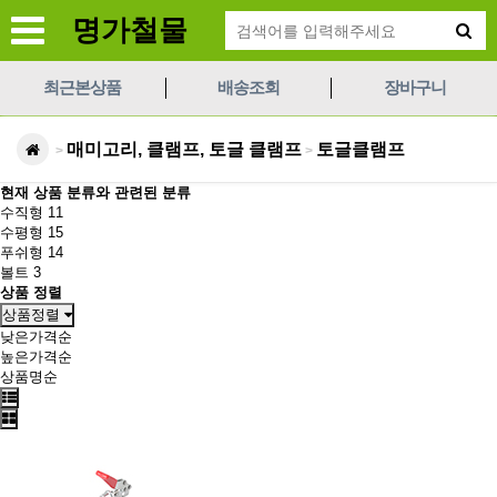
명가철물
최근본상품
배송조회
장바구니
매미고리, 클램프, 토글 클램프
토글클램프
>
>
현재 상품 분류와 관련된 분류
수직형
11
수평형
15
푸쉬형
14
볼트
3
상품 정렬
상품정렬
낮은가격순
높은가격순
상품명순