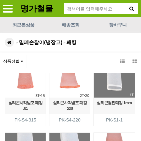
명가철물
최근본상품
배송조회
장바구니
밀폐손잡이(냉장고)
패킹
>
>
상품정렬
실리콘사각발포 패킹
실리콘사각발포 패킹
실리콘철판패킹 1mm
315
220
PK-S4-315
PK-S4-220
PK-S1-1