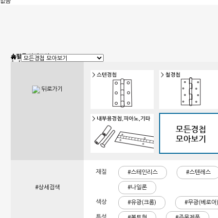
없음
쇼핑몰 카테고리
1. 신상품
2. 손잡이
3. 핸들(푸쉬), 캠록, 키
4. 밀폐손잡이(냉장고)
뒤로가기
5. 원형핸들, 노브, 손잡이볼트
6. 경첩
7. 문부속, 탑차부속, 화장실부속
8. 오도시 랏지, 걸고리, 자물통
9. 매미고리, 클램프, 토글 클램프
10. 자석, 빠찌링, 래치
11. 쇼바, 수데
12. 패킹, 고무발, 구멍마개, 범폰
13. 조절좌
14. 레일, 포켓, 접이식 도어 부속
15. 캐스터(바퀴), 로라,다리
재질
16. 와이어, 링고리,각종걸이
#스테인리스
#스텐레스
17. 선반대, 꺽쇠
18. 환기창, 우편함
#상세검색
#나일론
19. 스텐파이프 부속, 유리부속
20. 준비중페이지
색상
#유광(크롬)
#무광(베로아
특성
#볼트형
#주물제품