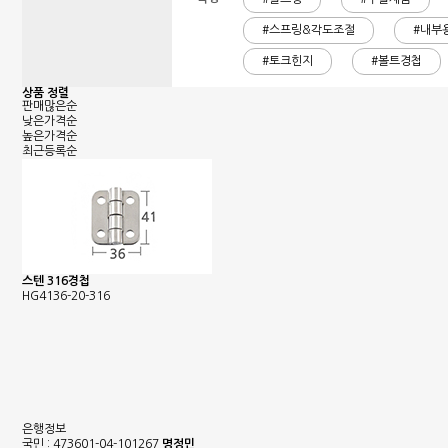
#스프링&각도조절
#내부
#토크힌지
#볼트경첩
상품 정렬
판매많은순
낮은가격순
높은가격순
최근등록순
스텐 316경첩
HG4136-20-316
은행정보
국민 : 473601-04-101267
명정민