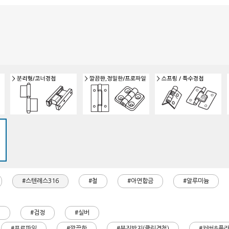
#스텐레스316
#철
#아연합금
#알루미늄
)
#검정
#실버
#프로파일
#깔끔한
#분진방지(클린경첩)
#커버&플