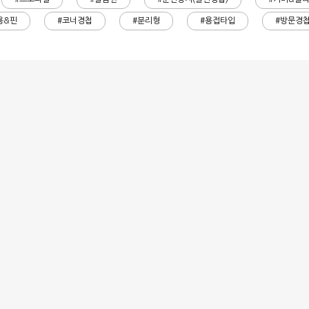
용&핀
#코너경첩
#분리형
#용접타입
#방문경