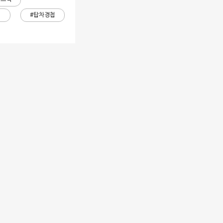
첩
#탑차경첩