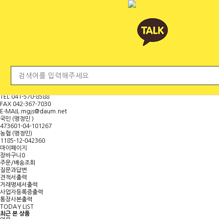
전체 카테고리
<
마
이
페
이
지
보
기
대표문의전화
H.P
010-9000-8840
TEL
041-570-8588
FAX
042-367-7030
E-MAIL
mgjs@daum.net
국민 (명정민 )
473601-04-101267
농협 (명정민)
1185-12-042360
마이페이지
장바구니
0
주문/배송조회
질문과답변
견적서출력
거래명세서출력
사업자등록증출력
통장사본출력
TODAY LIST
최근 본 상품