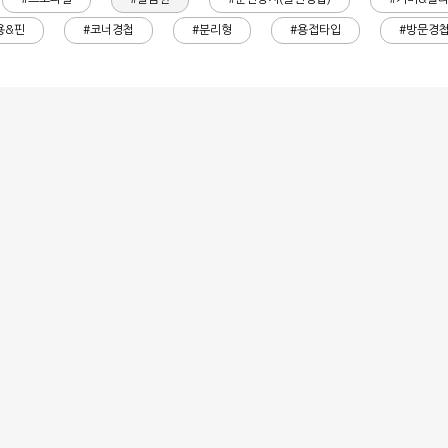
용&핀
#코너경첩
#분리형
#용접타입
#방문경