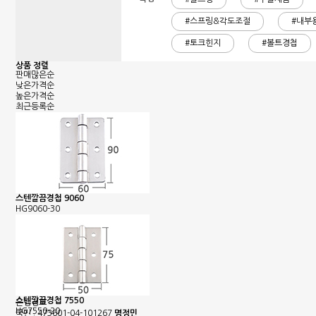
#스프링&각도조절
#내부
#토크힌지
#볼트경첩
상품 정렬
판매많은순
낮은가격순
높은가격순
최근등록순
스텐깔끔경첩 9060
HG9060-30
스텐깔끔경첩 7550
은행정보
HG7550-20
국민 : 473601-04-101267
명정민