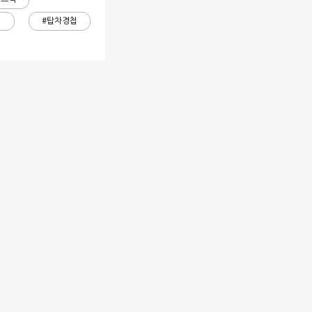
첩
#탑차경첩