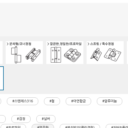
#스텐레스316
#철
#아연합금
#알루미늄
)
#검정
#실버
#프로파일
#깔끔한
#분진방지(클린경첩)
#커버&플