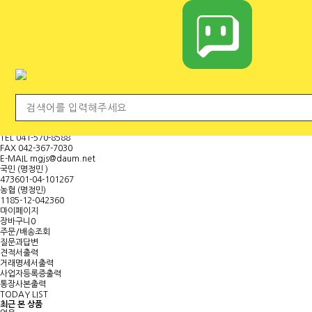
전체 카테고리
<
마
이
페
이
지
보
기
대표문의전화
H.P
010-9000-8840
TEL
041-570-8588
FAX
042-367-7030
E-MAIL
mgjs@daum.net
국민 (명정민 )
473601-04-101267
농협 (명정민)
1185-12-042360
마이페이지
장바구니
0
주문/배송조회
질문과답변
견적서출력
거래명세서출력
사업자등록증출력
통장사본출력
TODAY LIST
최근 본 상품