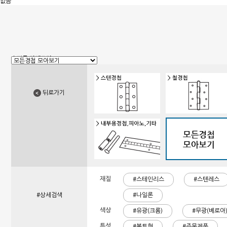
없음
쇼핑몰 카테고리
1. 신상품
2. 손잡이
3. 핸들(푸쉬), 캠록, 키
4. 밀폐손잡이(냉장고)
뒤로가기
5. 원형핸들, 노브, 손잡이볼트
6. 경첩
7. 문부속, 탑차부속, 화장실부속
8. 오도시 랏지, 걸고리, 자물통
9. 매미고리, 클램프, 토글 클램프
10. 자석, 빠찌링, 래치
11. 쇼바, 수데
12. 패킹, 고무발, 구멍마개, 범폰
13. 조절좌
14. 레일, 포켓, 접이식 도어 부속
15. 캐스터(바퀴), 로라,다리
재질
16. 와이어, 링고리,각종걸이
#스테인리스
#스텐레스
17. 선반대, 꺽쇠
18. 환기창, 우편함
#상세검색
#나일론
19. 스텐파이프 부속, 유리부속
20. 준비중페이지
색상
#유광(크롬)
#무광(베로아
특성
#볼트형
#주물제품