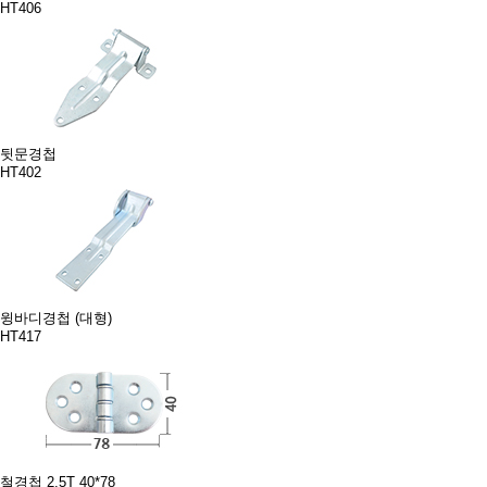
HT406
뒷문경첩
HT402
윙바디경첩 (대형)
HT417
철경첩 2.5T 40*78