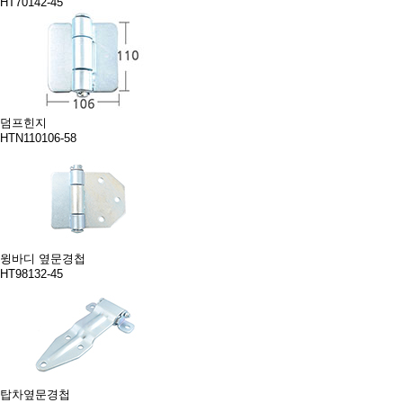
HT70142-45
덤프힌지
HTN110106-58
윙바디 옆문경첩
HT98132-45
탑차옆문경첩