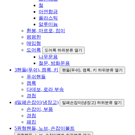
철
아연합금
플라스틱
알루미늄
환봉, 마르로, 접이
평평한
매입형
도어록
도어록 하위분류 열기
나무문용
철문, 방화문용
3
핸들(푸쉬), 캠록, 키
핸들(푸쉬), 캠록, 키 하위분류 열기
푸쉬핸들
캠록
다데보, 로라 부속
경첩
4
밀폐손잡이(냉장고)
밀폐손잡이(냉장고) 하위분류 열기
손잡이, 부품
경첩
패킹
5
원형핸들, 노브, 손잡이볼트