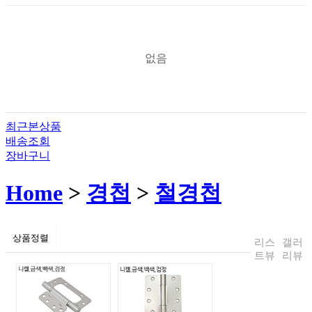
없음
최근본상품
배송조회
장바구니
Home
>
경첩
>
철경첩
상품정렬
리스
갤러
트뷰
리뷰