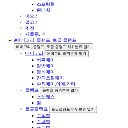
스프링형
원터치
아오리
걸고리
빗장
자물통, 키
9
매미고리, 클램프, 토글 클램프
매미고리, 클램프, 토글 클램프 하위분류 열기
매미고리
매미고리 하위분류 열기
버튼매미
일반매미
열쇠매미
간격조절매미
수직매미,아데,기타
클램프
클램프 하위분류 열기
스텐레스
철
토글클램프
토글클램프 하위분류 열기
수직형
수평형
푸쉬형