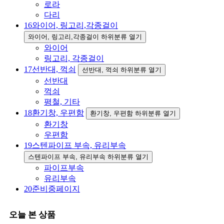
로라
다리
16
와이어, 링고리,각종걸이
와이어, 링고리,각종걸이 하위분류 열기
와이어
링고리, 각종걸이
17
선반대, 꺽쇠
선반대, 꺽쇠 하위분류 열기
선반대
꺽쇠
평철, 기타
18
환기창, 우편함
환기창, 우편함 하위분류 열기
환기창
우편함
19
스텐파이프 부속, 유리부속
스텐파이프 부속, 유리부속 하위분류 열기
파이프부속
유리부속
20
준비중페이지
오늘 본 상품