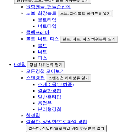
원형핸들, 노브, 손잡이볼트 하위분류 열기
원형핸들, 핸들손잡이
노브, 화장볼트
노브, 화장볼트 하위분류 열기
볼트타입
너트타입
클램프레바
볼트, 너트, 피스
볼트, 너트, 피스 하위분류 열기
볼트
너트
피스
6
경첩
경첩 하위분류 열기
모든경첩 모아보기
스텐경첩
스텐경첩 하위분류 열기
스텐주물(고하중)
깔끔한경첩
일반홀타입
용접용
분리형경첩
철경첩
깔끔한, 정밀한/프로파일 경첩
깔끔한, 정밀한/프로파일 경첩 하위분류 열기