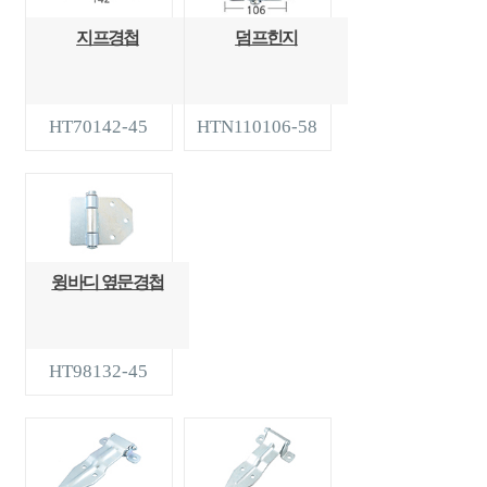
지프경첩
덤프힌지
HT70142-45
HTN110106-58
윙바디 옆문경첩
HT98132-45